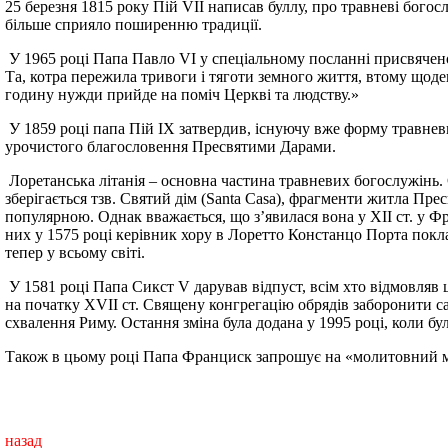
25 березня 1815 року Пій VII написав буллу, про травневі бого
більше сприяло поширенню традиції.
У 1965 році Папа Павло VI у спеціальному посланні присвячено
Та, котра пережила тривоги і тяготи земного життя, втому щоде
годину нужди прийде на поміч Церкві та людству.»
У 1859 році папа Пій IX затвердив, існуючу вже форму травневих
урочистого благословення Пресвятими Дарами.
Лоретанська літанія – основна частина травневих богослужінь. С
зберігається тзв. Святий дім (Santa Casa), фрагменти житла Прес
популярною. Однак вважається, що з’явилася вона у XII ст. у Фран
них у 1575 році керівник хору в Лоретто Констанцо Порта покла
тепер у всьому світі.
У 1581 році Папа Сикст V дарував відпуст, всім хто відмовляв ц
на початку XVII ст. Священу конгрегацію обрядів заборонити са
схвалення Риму. Остання зміна була додана у 1995 році, коли б
Також в цьому році Папа Франциск запрошує на «молитовний м
(h
назад