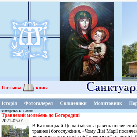
Гостьова
книга
Історія
Фотогалерея
Священики
Молитовник
Пор
знаходитесь в :
Новини
Травневий молебень до Богородиці
2021-05-01
В Католицькій Церкві місяць травень посвячений 
травневі богослужіння. «Чому Діві Марії посвяче
звернемося до витоків цієї прекрасної традиції і,