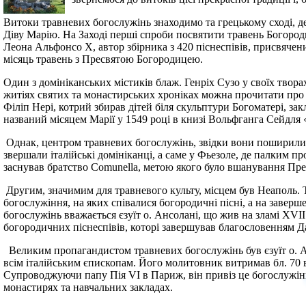
Витоки травневих богослужінь знаходимо та грецькому сході, де 
Діву Марію. На Заході перші спроби посвятити травень Богородиц
Леона Альфонсо X, автор збірника з 420 піснеспівів, присвячених
місяць травень з Пресвятою Богородицею.
Один з домініканських містиків блаж. Генріх Сузо у своїх творах
житіях святих та монастирських хроніках можна прочитати про
Філіп Нері, котрий збирав дітей біля скульптури Богоматері, закл
названий місяцем Марії у 1549 році в книзі Вольфганга Сейдля
Однак, центром травневих богослужінь, звідки вони поширилися 
звершали італійські домініканці, а саме у Фьезоле, де палким п
заснував братство Comunella, метою якого було вшанування Прес
Другим, значимим для травневого культу, місцем був Неаполь. Т
богослужіння, на яких співалися богородичні пісні, а на заве
богослужінь вважається єзуїт о. Ансолані, що жив на зламі XVII 
богородичних піснеспівів, которі завершував благословенням Д
Великим пропагандистом травневих богослужінь був єзуїт о. Ал
всім італійським єпископам. Його молитовник витримав бл. 70 в
Супроводжуючи папу Пія VI в Париж, він привіз це богослужінн
монастирях та навчальних закладах.