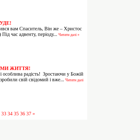
УДЕ!
вся вам Спаситель, Він же – Христос
 Під час адвенту, періоду...
Читати далі »
АМИ ЖИТТЯ!
 особлива радість! Зростаючи у Божій
 зробили свій свідомий і вже...
Читати далі
33
34
35
36
37
»