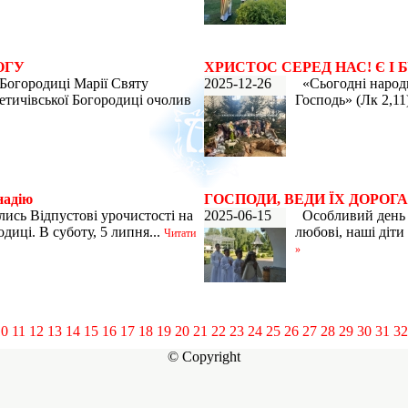
ОГУ
ХРИСТОС СЕРЕД НАС! Є І Б
 Богородиці Марії Святу
2025-12-26
«Сьогодні народи
етичівської Богородиці очолив
Господь» (Лк 2,11)
надію
ГОСПОДИ, ВЕДИ ЇХ ДОРОГ
лись Відпустові урочистості на
2025-06-15
Особливий день і
диці. В суботу, 5 липня...
любові, наші діти
Читати
»
10
11
12
13
14
15
16
17
18
19
20
21
22
23
24
25
26
27
28
29
30
31
32
© Copyright