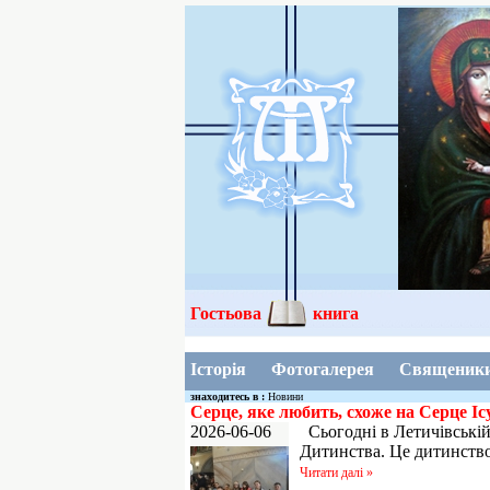
Гостьова
книга
Історія
Фотогалерея
Священик
знаходитесь в :
Новини
Серце, яке любить, схоже на Серце Іс
2026-06-06
Сьогодні в Летичівській 
Дитинства. Це дитинство,
Читати далі »