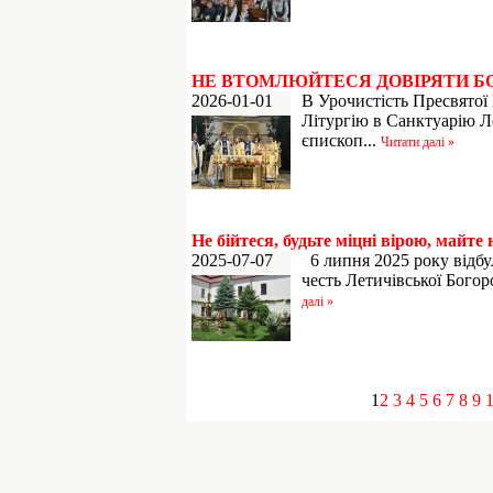
НЕ ВТОМЛЮЙТЕСЯ ДОВІРЯТИ Б
2026-01-01
В Урочистість Пресвятої
Літургію в Санктуарію Л
єпископ...
Читати далі »
Не бійтеся, будьте міцні вірою, майте 
2025-07-07
6 липня 2025 року відбу
честь Летичівської Богоро
далі »
1
2
3
4
5
6
7
8
9