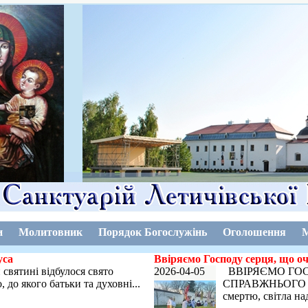
и
Молитовник
Порядок Богослужінь
Оголошення
М
уса
Ввіряємо Господу серця, що о
святині відбулося свято
2026-04-05
ВВІРЯЄМО ГОС
 до якого батьки та духовні...
СПРАВЖНЬОГО МИ
смертю, світла над